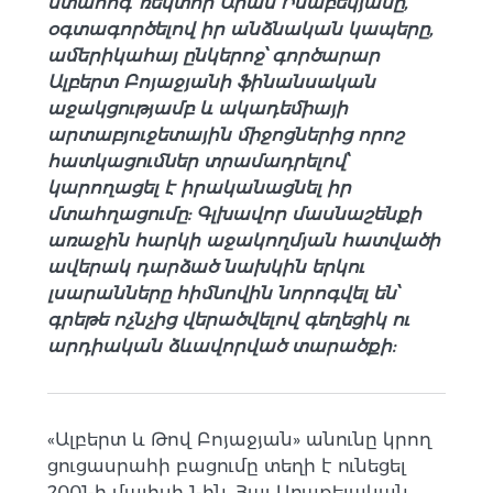
մտահոգ՝ ռեկտոր Արամ Իսաբեկյանը,
օգտագործելով իր անձնական կապերը,
ամերիկահայ ընկերոջ՝ գործարար
Ալբերտ Բոյաջյանի ֆինանսական
աջակցությամբ և ակադեմիայի
արտաբյուջետային միջոցներից որոշ
հատկացումներ տրամադրելով՝
կարողացել է իրականացնել իր
մտահղացումը: Գլխավոր մասնաշենքի
առաջին հարկի աջակողմյան հատվածի
ավերակ դարձած նախկին երկու
լսարանները հիմնովին նորոգվել են՝
գրեթե ոչնչից վերածվելով գեղեցիկ ու
արդիական ձևավորված տարածքի:
«Ալբերտ և Թով Բոյաջյան» անունը կրող
ցուցասրահի բացումը տեղի է ունեցել
2001-ի մայիսի 1-ին, Հայ Առաքելական