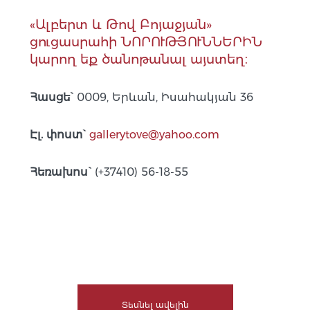
«Ալբերտ և Թով Բոյաջյան»
ցուցասրահի ՆՈՐՈՒԹՅՈՒՆՆԵՐԻՆ
կարող եք ծանոթանալ այստեղ։
Հասցե`
0009, Երևան, Իսահակյան 36
Էլ. փոստ`
gallerytove@yahoo.com
Հեռախոս`
(+37410) 56-18-55
Տեսնել ավելին