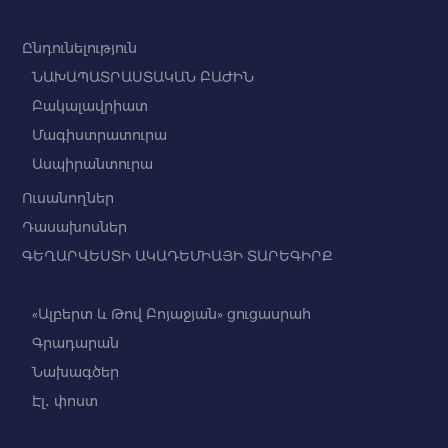
Ընդունելություն
ՆԱԽԱՊԱՏՐԱՍՏԱԿԱՆ ԲԱԺԻՆ
Բակալավրիատ
Մագիստրատուրա
Ասպիրանտուրա
Ուսանողներ
Դասախոսներ
ԳԵՂԱՐՎԵՍՏԻ ԱԿԱԴԵՄԻԱՅԻ ՏԱՐԵԳԻՐՔ
«Ալբերտ և Թով Բոյաջյան» ցուցասրահ
Գրադարան
Նախագծեր
Էլ․ փոստ