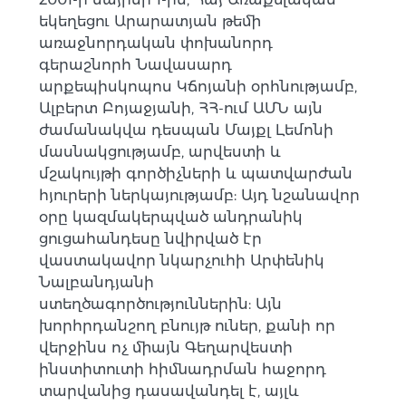
եկեղեցու Արարատյան թեմի
առաջնորդական փոխանորդ
գերաշնորհ Նավասարդ
արքեպիսկոպոս Կճոյանի օրհնությամբ,
Ալբերտ Բոյաջյանի, ՀՀ-ում ԱՄՆ այն
ժամանակվա դեսպան Մայքլ Լեմոնի
մասնակցությամբ, արվեստի և
մշակույթի գործիչների և պատվարժան
հյուրերի ներկայությամբ: Այդ նշանավոր
օրը կազմակերպված անդրանիկ
ցուցահանդեսը նվիրված էր
վաստակավոր նկարչուհի Արփենիկ
Նալբանդյանի
ստեղծագործություններին: Այն
խորհրդանշող բնույթ ուներ, քանի որ
վերջինս ոչ միայն Գեղարվեստի
ինստիտուտի հիմնադրման հաջորդ
տարվանից դասավանդել է, այլև