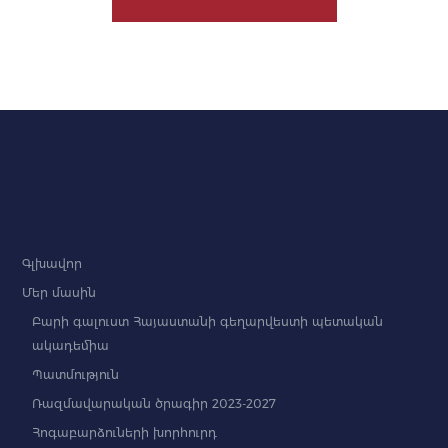
Գլխավոր
Մեր մասին
Բարի գալուստ Հայաստանի գեղարվեստի պետական
ակադեմիա
Պատմություն
Ռազմավարական ծրագիր 2023-2027
Հոգաբարձուների խորհուրդ