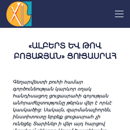
«ԱԼԲԵՐՏ ԵՎ ԹՈՎ
ԲՈՅԱՋՅԱՆ» ՑՈՒՑԱՍՐԱՀ
Գեղարվեստի բուհի համար
գործունեության կարևոր օղակ
հանդիսացող ցուցասրահի գոյության
անհրաժեշտությունը թերևս վեր է որևէ
կասկածից։ Սակայն, զարմանալիորեն,
ինստիտուտը երբեք ցուցասրահ չի
ունեցել: Տարիներ ի վեր այդ հարցով