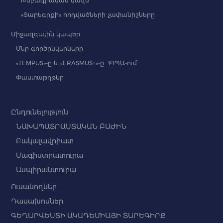
Խմբագրական կազմ
«Տարեգրքի» հոդվածների չափանիշները
Միջազգային կապեր
Մեր գործընկերները
«TEMPUS»-ը և «ERASMUS+»-ը ՀԳՊԱ-ում
Փաստաթղթեր
Ընդունելություն
ՆԱԽԱՊԱՏՐԱՍՏԱԿԱՆ ԲԱԺԻՆ
Բակալավրիատ
Մագիստրատուրա
Ասպիրանտուրա
Ուսանողներ
Դասախոսներ
ԳԵՂԱՐՎԵՍՏԻ ԱԿԱԴԵՄԻԱՅԻ ՏԱՐԵԳԻՐՔ