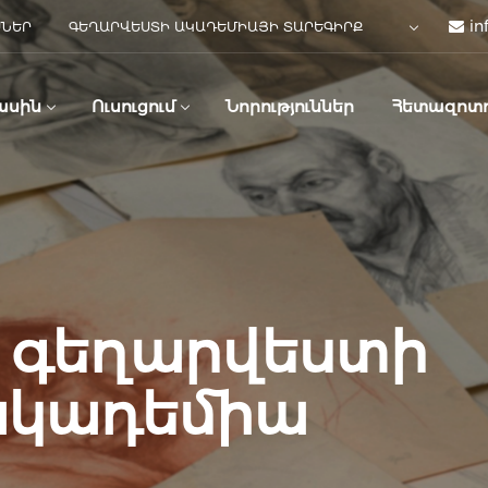
in
ՍՆԵՐ
ԳԵՂԱՐՎԵՍՏԻ ԱԿԱԴԵՄԻԱՅԻ ՏԱՐԵԳԻՐՔ
ասին
Ուսուցում
Նորություններ
Հետազոտո
 գեղարվեստի
ակադեմիա