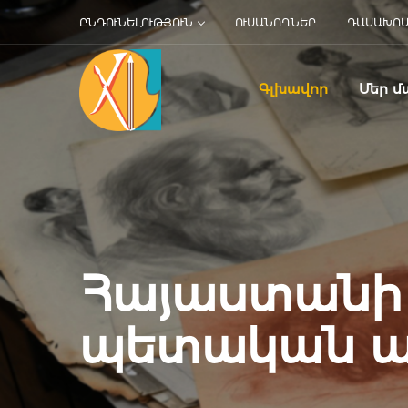
ԸՆԴՈՒՆԵԼՈՒԹՅՈՒՆ
ՈՒՍԱՆՈՂՆԵՐ
ԴԱՍԱԽՈ
Գլխավոր
Մեր մ
Հայաստանի
պետական 