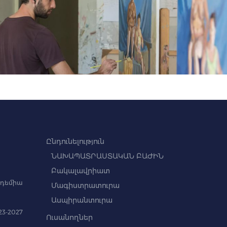
Ընդունելություն
ՆԱԽԱՊԱՏՐԱՍՏԱԿԱՆ ԲԱԺԻՆ
Բակալավրիատ
դեմիա
Մագիստրատուրա
Ասպիրանտուրա
3-2027
Ուսանողներ