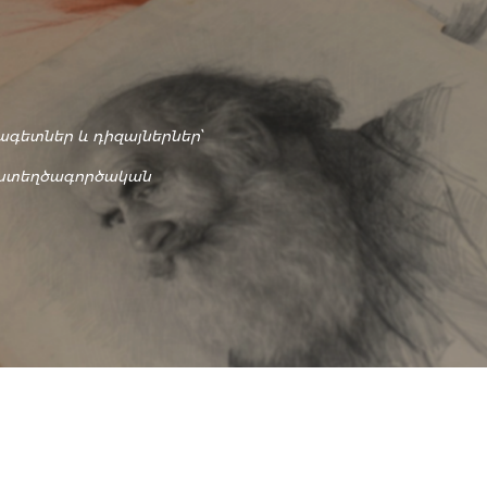
գետներ և դիզայներներ՝
և ստեղծագործական