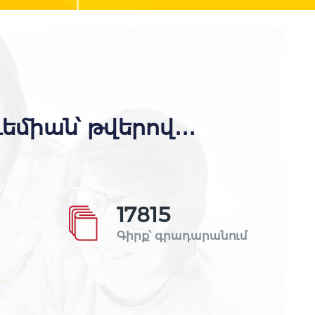
իան՝ թվերով․․․
17907
Գիրք՝ գրադարանում