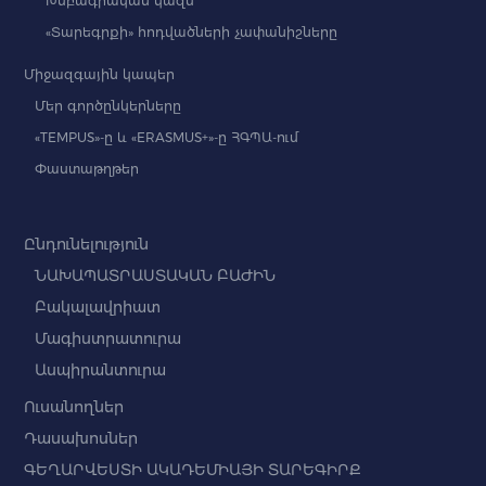
Խմբագրական կազմ
«Տարեգրքի» հոդվածների չափանիշները
Միջազգային կապեր
Մեր գործընկերները
«TEMPUS»-ը և «ERASMUS+»-ը ՀԳՊԱ-ում
Փաստաթղթեր
Ընդունելություն
ՆԱԽԱՊԱՏՐԱՍՏԱԿԱՆ ԲԱԺԻՆ
Բակալավրիատ
Մագիստրատուրա
Ասպիրանտուրա
Ուսանողներ
Դասախոսներ
ԳԵՂԱՐՎԵՍՏԻ ԱԿԱԴԵՄԻԱՅԻ ՏԱՐԵԳԻՐՔ