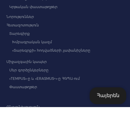
Կրթական փաստաթղթեր
Նորություններ
Հետազոտություն
Տարեգիրք
Խմբագրական կազմ
«Տարեգրքի» հոդվածների չափանիշները
Միջազգային կապեր
Մեր գործընկերները
«TEMPUS»-ը և «ERASMUS+»-ը ՀԳՊԱ-ում
Փաստաթղթեր
Հայերեն
Ընդունելություն
ՆԱԽԱՊԱՏՐԱՍՏԱԿԱՆ ԲԱԺԻՆ
Բակալավրիատ