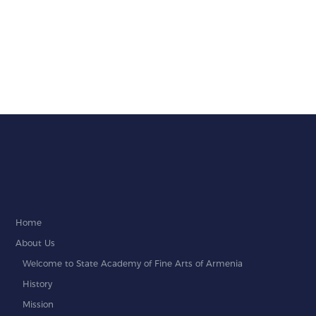
Home
About Us
Welcome to State Academy of Fine Arts of Armenia
History
Mission